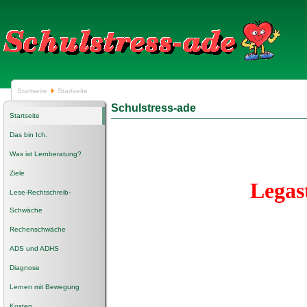
Startseite
Startseite
Schulstress-ade
Startseite
Das bin Ich.
Was ist Lernberatung?
Ziele
Legas
Lese-Rechtschreib-
Schwäche
Rechenschwäche
ADS und ADHS
Diagnose
Lernen mit Bewegung
Kosten